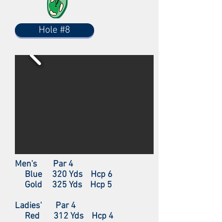
Hole #8
Men's Par 4
Blue 320 Yds Hcp 6
Gold 325 Yds Hcp 5
Ladies' Par 4
Red 312 Yds Hcp 4